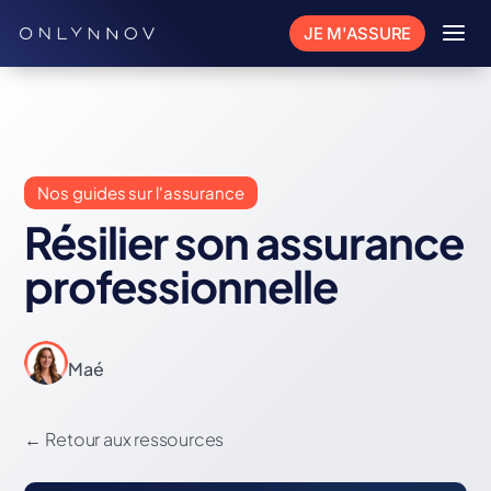
a
JE M'ASSURE
Nos guides sur l'assurance
Résilier son assurance
professionnelle
Maé
←
Retour aux ressources