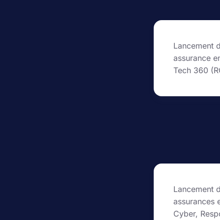
Lancement d
assurance en
Tech 360 (R
Lancement d
assurances e
Cyber, Respo