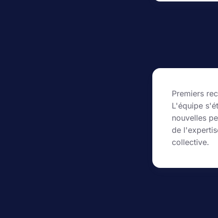
Premiers re
L'équipe s'é
nouvelles pe
de l'experti
collective.