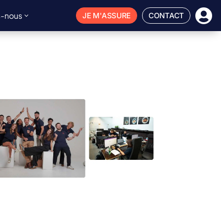

-nous
JE M'ASSURE
CONTACT