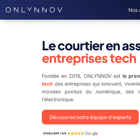
Nos 
Le courtier en a
entreprises tech
Fondée en 2016, ONLYNNOV est
le pre
tech
des entreprises
qui innovent, invent
mondes pointus du numérique, des i
l’électronique.
Découvrez notre équipe d'experts