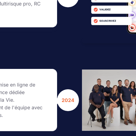
Multirisque pro, RC
mise en ligne de
ance dédiée
la Vie.
2024
t de l'équipe avec
s.