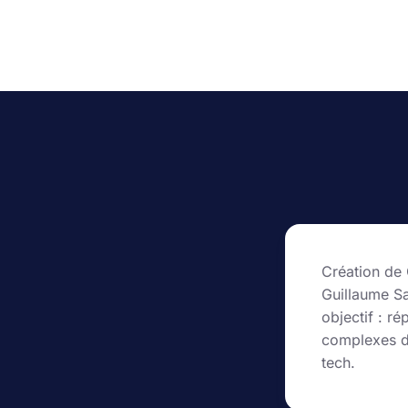
Création de
Guillaume S
objectif : r
complexes d
tech.