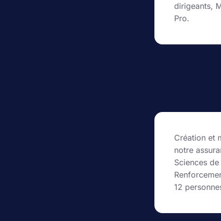
dirigeants, 
Pro.
Création et 
notre assur
Sciences de 
Renforcemen
12 personne