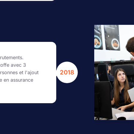
crutements.
toffe avec 3
2018
rsonnes et l'ajout
se en assurance