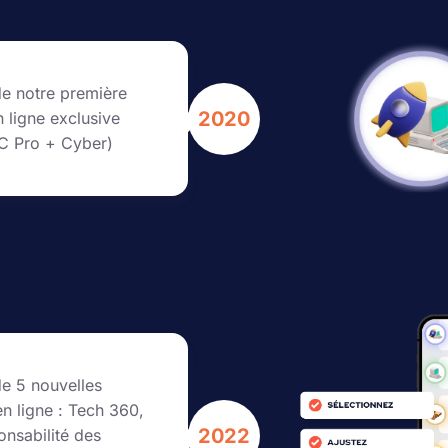
e notre première
2020
 ligne exclusive
C Pro + Cyber)
e 5 nouvelles
n ligne : Tech 360,
2022
nsabilité des