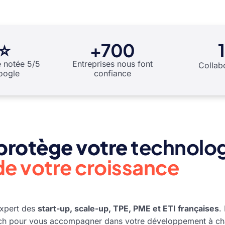
⭐
+700
e notée 5/5
Entreprises nous font
Collab
oogle
confiance
 protège votre
technolo
de votre croissance
expert des
start-up, scale-up, TPE, PME et ETI françaises
.
 tech pour vous accompagner dans votre développement à ch