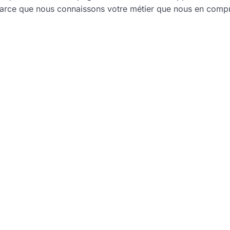
 parce que nous connaissons votre métier que nous en comp
En cas de sinistre
nous vous aidons à régler des problèmes
complexes tout en défendant vos intérêts
face aux assureurs.