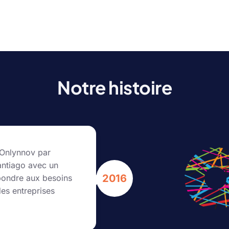
Notre histoire
 Onlynnov par
antiago avec un
2016
épondre aux besoins
es entreprises