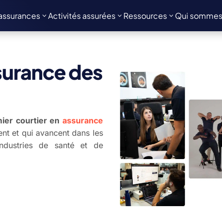
assurances
Activités assurées
Ressources
Qui sommes
ssurance des
mier courtier en
assurance
ent et qui avancent dans les
ndustries de santé et de