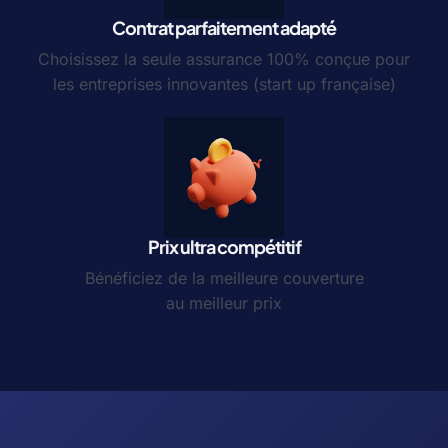
Contrat parfaitement adapté
Choisissez la seule assurance 100% conçue pour
les entreprises innovantes (start up française)
Prix ultra compétitif
Bénéficiez de la meilleure couverture
au meilleur prix