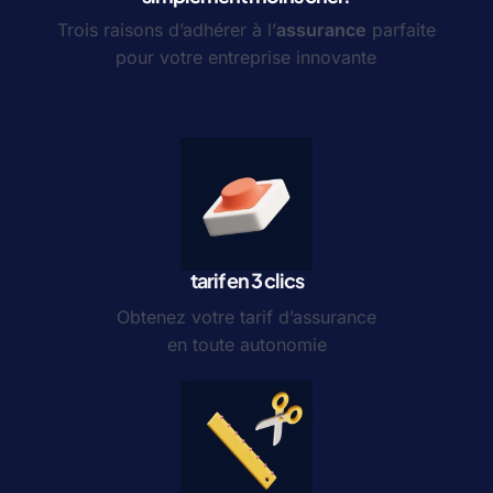
Trois raisons d’adhérer à l’
assurance
parfaite
pour votre entreprise innovante
tarif en 3 clics
Obtenez votre tarif d’assurance
en toute autonomie