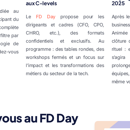
aux C-levels
2025
édiée au
Le
FD Day
propose pour les
Après le
cipant du
dirigeants et cadres (CFO, CPO,
busines
complète
CHRO, etc.), des formats
Animée
iltre par
confidentiels et exclusifs. Au
clôture
logie de
programme : des tables rondes, des
rituel :
ndez-vous
workshops fermés et un focus sur
s’agir
l’impact et les transformations des
prolong
métiers du secteur de la tech.
équipes
même vos
vous au FD Day