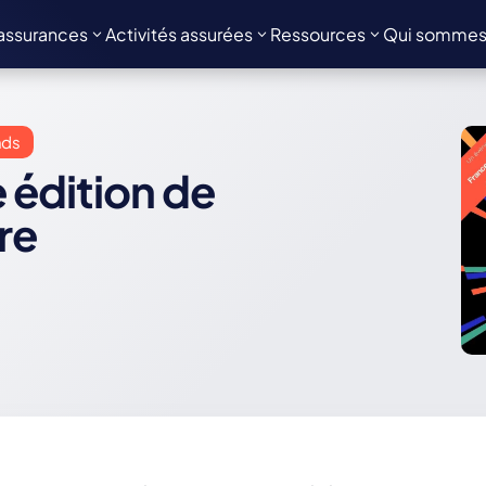
assurances
Activités assurées
Ressources
Qui sommes
nds
 édition de
re