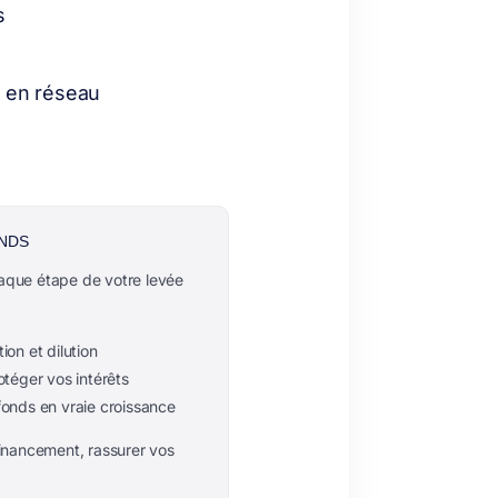
s
s en réseau
ONDS
chaque étape de votre levée
ion et dilution
otéger vos intérêts
fonds en vraie croissance
financement, rassurer vos