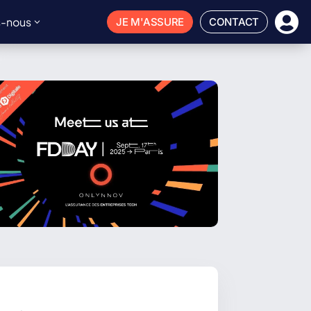

-nous
JE M'ASSURE
CONTACT