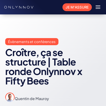
a
JE M'ASSURE
Évènements et conférences
Croître, ça se
structure | Table
ronde Onlynnov x
Fifty Bees
Quentin de Mauroy