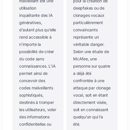
malveillant est une
pour la création de
utilisation
deepfakes ou de
inquiétante des IA
clonages vocaux
génératives,
particulièrement
d’autant plus qu’elle
convaincants
rend accessible à
représente un
n’importe la
véritable danger.
possibilité de créer
Selon une étude de
du code sans
McAfee, une
connaissances. L’IA
personne sur quatre
permet ainsi de
a déjà été
concevoir des
confrontée à une
codes malveillants
attaque par clonage
sophistiqués,
vocal, soit en étant
destinés à tromper
directement visée,
les utilisateurs, voler
soit en connaissant
des informations
quelqu’un qui l’a
confidentielles ou
été.