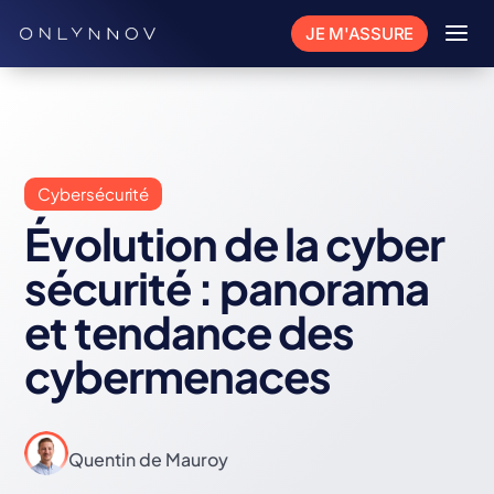
a
JE M'ASSURE
Cybersécurité
Évolution de la cyber
sécurité : panorama
et tendance des
cybermenaces
Quentin de Mauroy