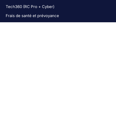
Tech360 (RC Pro + Cyber)
Frais de santé et prévoyance
Assurance Homme Clé
Les activités assurées
Éditeurs de logiciels
Télécoms et Cloud
ESN (SSII)
Dispositifs médicaux
Biotech et Pharma
Prestataires de santé (CRO, PRRC)
Robotique
Objets connectés