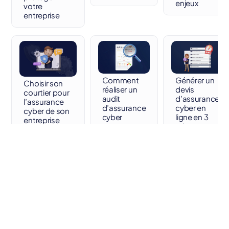
enjeux
votre
entreprise
Comment
Générer un
Choisir son
réaliser un
devis
courtier pour
audit
d’assurance
l’assurance
d’assurance
cyber en
cyber de son
cyber
ligne en 3
entreprise
minutes
Les
Les directives
prérequis
et
pour
règlements
souscrire
sur