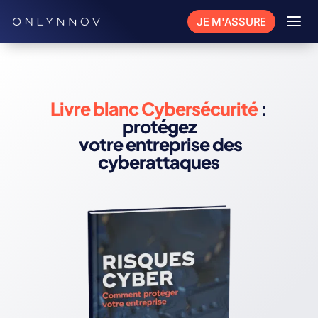
a
JE M'ASSURE
Livre blanc Cybersécurité
:
protégez
votre entreprise des
cyberattaques