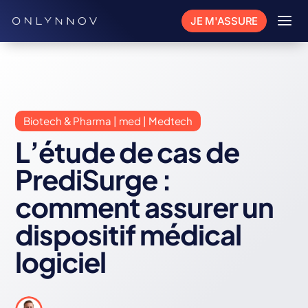
a
JE M'ASSURE
Biotech & Pharma | med | Medtech
L’étude de cas de
PrediSurge :
comment assurer un
dispositif médical
logiciel