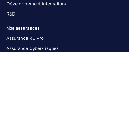
Développement international
R&D
Nos assurances
Assurance RC Pro
Assurance Cyber-risques
Assurance Responsabilité des Dirigeants
Assurance Sciences de la Vie
Assurance Multirisque Pro
Tech360 (RC Pro + Cyber)
Frais de santé et prévoyance
Assurance Homme Clé
Les activités assurées