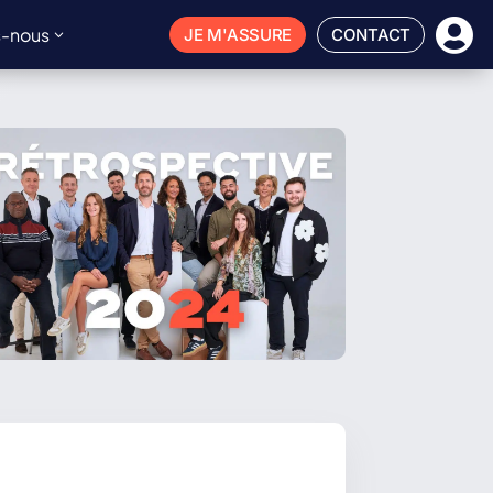

-nous
JE M'ASSURE
CONTACT