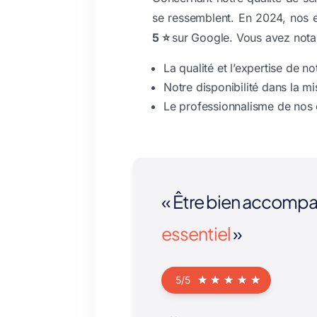
se ressemblent.
En 2024, nos e
5 ⭐
sur Google. Vous avez nota
La qualité et l’expertise de no
Notre disponibilité dans la m
Le professionnalisme de nos c
« Être bien accompa
essentiel
»
☆
☆
☆
☆
☆
5/5