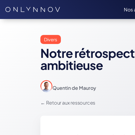
Nos 
Divers
Notre rétrospect
ambitieuse
Quentin de Mauroy
←
Retour aux ressources