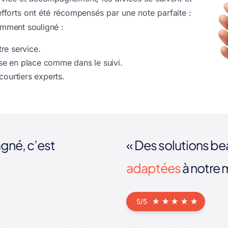
fforts ont été récompensés par une note parfaite :
mment souligné :
tre service.
ise en place comme dans le suivi.
ourtiers experts.
gné, c’est
« Des solutions b
adaptées
à notre 
☆
☆
☆
☆
☆
5/5