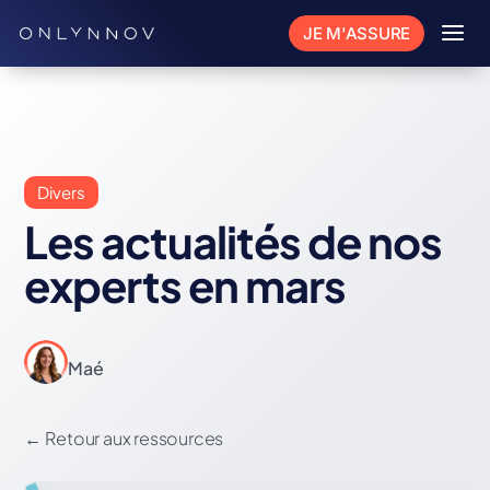
a
JE M'ASSURE
Divers
Les actualités de nos
experts en mars
Maé
←
Retour aux ressources