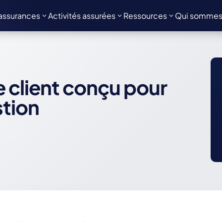
assurances
Activités assurées
Ressources
Qui sommes
 client conçu pour
stion