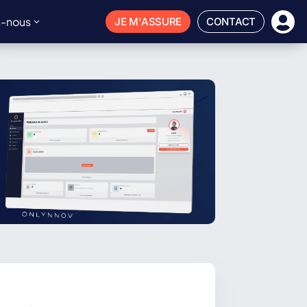

-nous
JE M'ASSURE
CONTACT