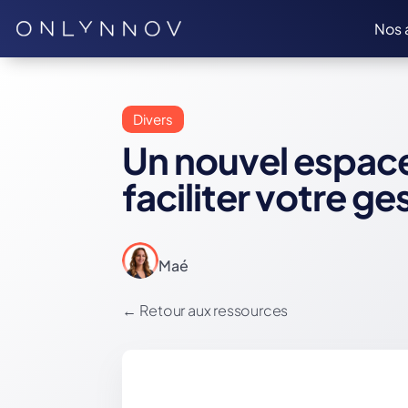
Nos 
Divers
Un nouvel espace
faciliter votre ge
Maé
←
Retour aux ressources