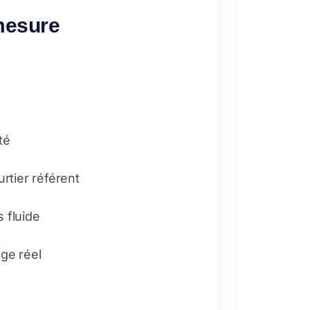
-mesure
té
rtier référent
s fluide
ge réel