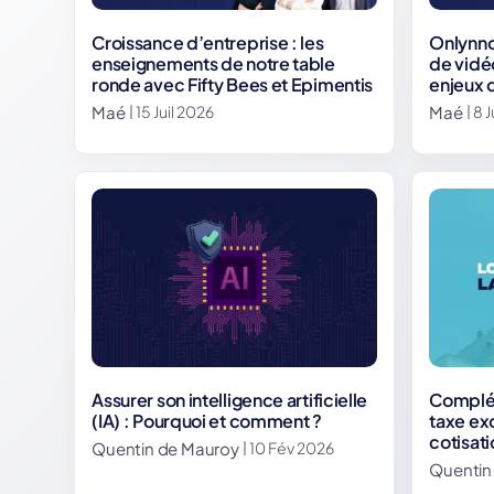
Croissance d’entreprise : les
Onlynno
enseignements de notre table
de vidé
ronde avec Fifty Bees et Epimentis
enjeux 
Maé
Maé
| 15 Juil 2026
| 8 
Assurer son intelligence artificielle
Complém
(IA) : Pourquoi et comment ?
taxe ex
cotisat
Quentin de Mauroy
| 10 Fév 2026
Quentin