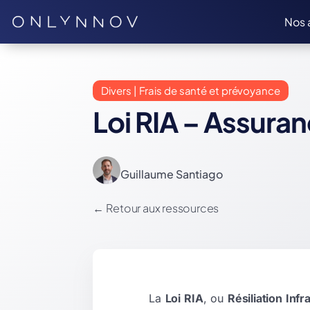
Nos 
Divers | Frais de santé et prévoyance
Loi RIA – Assuran
Guillaume Santiago
←
Retour aux ressources
La
Loi RIA
, ou
Résiliation Inf