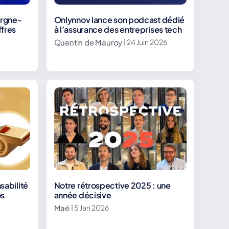
ergne-
Onlynnov lance son podcast dédié
ffres
à l’assurance des entreprises tech
Quentin de Mauroy
| 24 Juin 2026
sabilité
Notre rétrospective 2025 : une
os
année décisive
Maé
| 5 Jan 2026