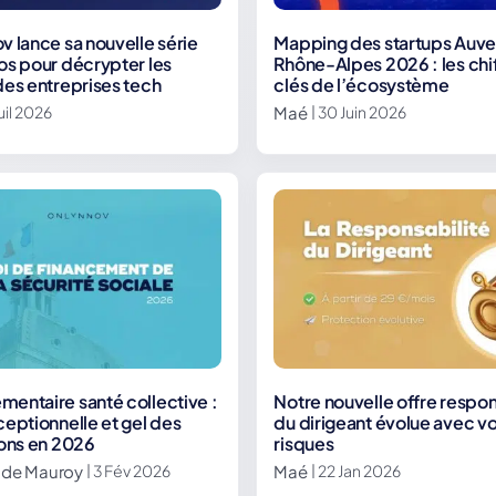
v lance sa nouvelle série
Mapping des startups Auv
os pour décrypter les
Rhône-Alpes 2026 : les chi
des entreprises tech
clés de l’écosystème
Maé
Juil 2026
| 30 Juin 2026
entaire santé collective :
Notre nouvelle offre respon
ceptionnelle et gel des
du dirigeant évolue avec v
ions en 2026
risques
 de Mauroy
Maé
| 3 Fév 2026
| 22 Jan 2026