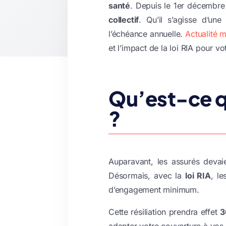
santé
. Depuis le
1er décembre
collectif
. Qu’il s’agisse d’une
l’échéance annuelle.
Actualité 
et l’impact de la loi RIA pour v
Qu’est-ce q
?
Auparavant, les assurés devaie
Désormais, avec la
loi RIA
, le
d’engagement minimum.
Cette résiliation prendra effet
3
adapter votre couverture à vos 