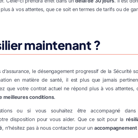
ier. Celle-ci prendra effet dans un
délai de
30 jours
. Il est do
 plus à vos attentes, que ce soit en termes de tarifs ou de g
ilier maintenant ?
d’assurance, le désengagement progressif de la Sécurité soc
ion en matière de santé, il est plus que jamais pertine
z que votre contrat actuel ne répond plus à vos attentes, c’
e meilleures conditions
.
estions ou si vous souhaitez être accompagné dans
otre disposition pour vous aider. Que ce soit pour la
résil
é
, n’hésitez pas à nous contacter pour un
accompagnement 