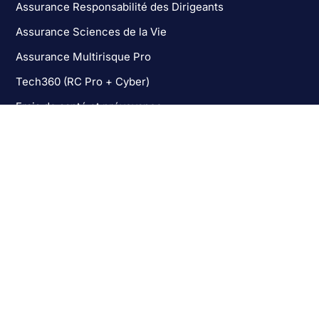
Assurance Responsabilité des Dirigeants
Assurance Sciences de la Vie
Assurance Multirisque Pro
Tech360 (RC Pro + Cyber)
Frais de santé et prévoyance
Assurance Homme Clé
Les activités assurées
Éditeurs de logiciels
Télécoms et Cloud
ESN (SSII)
Dispositifs médicaux
Biotech et Pharma
Prestataires de santé (CRO, PRRC)